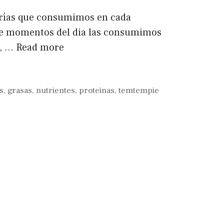
orías que consumimos en cada
 que momentos del dia las consumimos
o, …
Read more
s
,
grasas
,
nutrientes
,
proteinas
,
temtempie