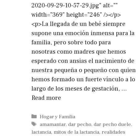
2020-09-29-10-57-29.jpg" alt=""
width="369" height="246" /></p>
<p>La llegada de un bebé siempre
supone una emoción inmensa para la
familia, pero sobre todo para
nosotras como madres que hemos
esperado con ansias el nacimiento de
nuestra pequeña o pequeño con quien
hemos formado un fuerte vínculo a lo
largo de los meses de gestación, …
Read more
Categorías
Hogar y Familia
Etiquetas
amamantar
,
dar pecho
,
dar pecho duele
,
lactancia
,
mitos de la lactancia
,
realidades