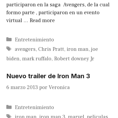
participaron en la saga Avengers, de la cual
formo parte , participaron en un evento
virtual …
Read more
Categorías
Entretenimiento
Etiquetas
avengers
,
Chris Pratt
,
iron man
,
joe
biden
,
mark ruffalo
,
Robert downey Jr
Nuevo trailer de Iron Man 3
6 marzo 2013
por
Veronica
Categorías
Entretenimiento
Etiquetas
iron man
,
iron man 3
,
marvel
,
peliculas