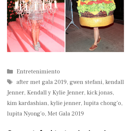
Categorías
Entretenimiento
Etiquetas
after met gala 2019
,
gwen stefani
,
kendall
Jenner
,
Kendall y Kylie Jenner
,
kick jonas
,
kim kardashian
,
kylie jenner
,
lupita chong'o
,
lupita Nyong'o
,
Met Gala 2019