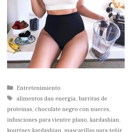
Categorías
Entretenimiento
Etiquetas
alimentos dan energia
,
barritas de
proteinas
,
chocolate negro con nueces
,
infusciones para vientre plano
,
kardashian
,
kourtney kardashian
,
mascarillas para teñir