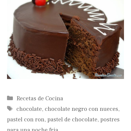
Categorías
Recetas de Cocina
Etiquetas
chocolate
,
chocolate negro con nueces
,
pastel con ron
,
pastel de chocolate
,
postres
para una noche fria