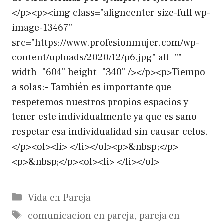
</p><p><img class="aligncenter size-full wp-
image-13467"
src="https://www.profesionmujer.com/wp-
content/uploads/2020/12/p6.jpg" alt=""
width="604" height="340" /></p><p>Tiempo
a solas:- También es importante que
respetemos nuestros propios espacios y
tener este individualmente ya que es sano
respetar esa individualidad sin causar celos.
</p><ol><li> </li></ol><p>&nbsp;</p>
<p>&nbsp;</p><ol><li> </li></ol>
Categorías
Vida en Pareja
Etiquetas
comunicacion en pareja
,
pareja en